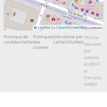
Leaflet
|
OpenStreetMap
©
contributors
Politique de
Politiques
Site réalisé par
Photos
confidentialité
des
LaFischDuWeb
réalisées
cookies
par
Isabelle
AUBERT
et
François
RABES