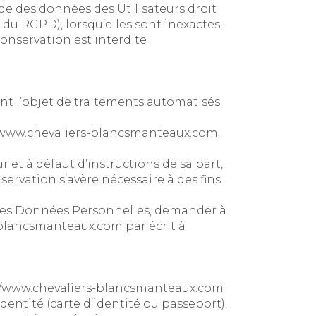
tude des données des Utilisateurs droit
 du RGPD), lorsqu’elles sont inexactes,
conservation est interdite
ont l’objet de traitements automatisés
/www.chevaliers-blancsmanteaux.com
 et à défaut d’instructions de sa part,
servation s’avère nécessaire à des fins
 ses Données Personnelles, demander à
s-blancsmanteaux.com
par écrit à
//www.chevaliers-blancsmanteaux.com
dentité (carte d’identité ou passeport).