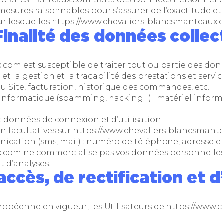
mesures raisonnables pour s’assurer de l’exactitude e
ur lesquelles
https://www.chevaliers-blancsmanteaux
Finalité des données colle
x.com
est susceptible de traiter tout ou partie des don
et la gestion et la traçabilité des prestations et servi
u Site, facturation, historique des commandes, etc.
e informatique (spamming, hacking…) : matériel informa
 : données de connexion et d’utilisation
n facultatives sur
https://www.chevaliers-blancsman
ation (sms, mail) : numéro de téléphone, adresse e
x.com
ne commercialise pas vos données personnelles
t d’analyses.
’accès, de rectification et 
péenne en vigueur, les Utilisateurs de
https://www.