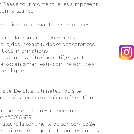
fiées à tout moment : elles s’imposent
e connaissance.
ormation concernant l’ensemble des
liers-blancsmanteaux.com
des
blis, des inexactitudes et des carences
ent ces informations.
 données à titre indicatif, et sont
liers-blancsmanteaux.com
ne sont pas
e en ligne.
te. De plus, l’utilisateur du site
c un navigateur de dernière génération
erritoire de l’Union Européenne
 n° 2016-679)
r assure la continuité de son service 24
 le service d’hébergement pour les durées