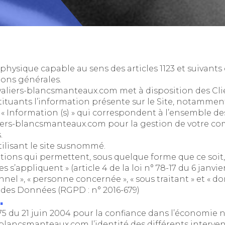
hysique capable au sens des articles 1123 et suivants 
tions générales.
valiers-blancsmanteaux.com
met à disposition des Clie
uants l’information présente sur le Site, notamment 
 Information (s) » qui correspondent à l’ensemble de
liers-blancsmanteaux.com
pour la gestion de votre com
.
ilisant le site susnommé.
tions qui permettent, sous quelque forme que ce soit,
s’appliquent » (article 4 de la loi n° 78-17 du 6 janvier
el », « personne concernée », « sous traitant » et « do
 des Données (RGPD : n° 2016-679)
.
-575 du 21 juin 2004 pour la confiance dans l’économie n
s-blancsmanteaux.com
l’identité des différents interve