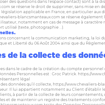
oser des questions dans l’espace contact) sont à la dis
x.com
se réserve le droit de supprimer, sans mise en
 législation applicable en France, en particulier aux di
chevaliers-blancsmanteaux.com
se réserve également l
utilisateur, notamment en cas de message à caractère ra
 utilisé (texte, photographie …).
elles.
ons concernant la communication marketing, la loi du
que et Liberté du 06 Août 2004 ainsi que du Règlemen
es de la collecte des donné
s dans le cadre de la création du compte personnel de 
Données Personnelles est : Groc Patrick.
https://www.
résentant légal
des données qu’il collecte,
https://www.chevaliers-b
ueur. Il lui appartient notamment au Client d’établir le
lients, à partir de la collecte de leurs consentements
s et de maintenir un registre des traitements conform
rs-blancsmanteaux.com
traite des Données Personnell