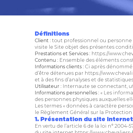
Définitions
Client :
tout professionnel ou personne p
visite le Site objet des présentes condi
Prestations et Services :
https://www.che
Contenu :
Ensemble des éléments constit
Informations clients :
Ci après dénommé «
d’être détenues par
https://www.cheva
et à des fins d’analyses et de statistiques
Utilisateur :
Internaute se connectant, ut
Informations personnelles :
« Les informa
des personnes physiques auxquelles elles 
Les termes « données à caractère personn
le Règlement Général sur la Protection
1. Présentation du site internet
En vertu de l’article 6 de la loi n° 2004
du site internet
https://www.chevalier