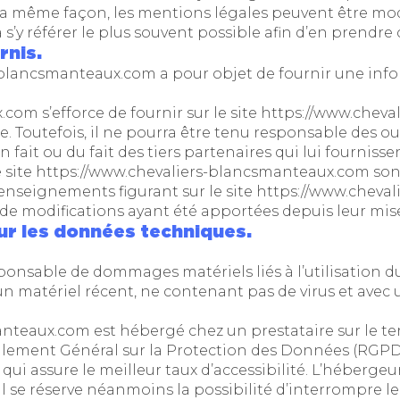
a même façon, les mentions légales peuvent être modi
à s’y référer le plus souvent possible afin d’en prendr
rnis.
s-blancsmanteaux.com
a pour objet de fournir une inf
x.com
s’efforce de fournir sur le site
https://www.cheva
. Toutefois, il ne pourra être tenu responsable des ou
on fait ou du fait des tiers partenaires qui lui fourniss
 site
https://www.chevaliers-blancsmanteaux.com
sont
 renseignements figurant sur le site
https://www.cheva
e de modifications ayant été apportées depuis leur mis
sur les données techniques.
onsable de dommages matériels liés à l’utilisation du si
 un matériel récent, ne contenant pas de virus et ave
manteaux.com
est hébergé chez un prestataire sur le t
ement Général sur la Protection des Données (RGPD :
 qui assure le meilleur taux d’accessibilité. L’hébergeu
. Il se réserve néanmoins la possibilité d’interrompre