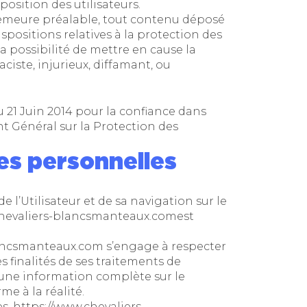
position des utilisateurs.
 demeure préalable, tout contenu déposé
spositions relatives à la protection des
a possibilité de mettre en cause la
ciste, injurieux, diffamant, ou
 21 Juin 2014 pour la confiance dans
t Général sur la Protection des
es personnelles
l’Utilisateur et de sa navigation sur le
chevaliers-blancsmanteaux.com
est
lancsmanteaux.com
s’engage à respecter
s finalités de ses traitements de
, une information complète sur le
e à la réalité.
es,
https://www.chevaliers-