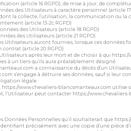
tification (article 16 RGPD), de mise à jour, de complé
ées des Utilisateurs à caractère personnel (article 17
nt la collecte, l’utilisation, la communication ou la 
entement (article 13-2c RGPD)
données des Utilisateurs (article 18 RGPD)
nnées des Utilisateurs (article 21 RGPD)
es Utilisateurs auront fournies, lorsque ces données f
 contrat (article 20 RGPD)
Utilisateurs après leur mort et de choisir à qui
https:/
s à un tiers qu’ils aura préalablement désigné
smanteaux.com
a connaissance du décès d’un Utilisateur
x.com
s’engage à détruire ses données, sauf si leur con
igation légale.
t
https://www.chevaliers-blancsmanteaux.com
utilise
nt, l’Utilisateur peut contacter
https://www.chevalier
 les Données Personnelles qu’il souhaiterait que
https:
identifiant précisément avec une copie d’une pièce d’i