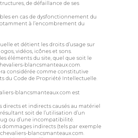
ructures, de défaillance de ses
ables en cas de dysfonctionnement du
ié notamment à l’encombrement du
uelle et détient les droits d’usage sur
ogos, vidéos, icônes et sons.
s éléments du site, quel que soit le
chevaliers-blancsmanteaux.com
.
sera considérée comme constitutive
s du Code de Propriété Intellectuelle.
valiers-blancsmanteaux.com
est
irects et indirects causés au matériel
t résultant soit de l’utilisation d’un
bug ou d’une incompatibilité.
 dommages indirects (tels par exemple
.chevaliers-blancsmanteaux.com
.