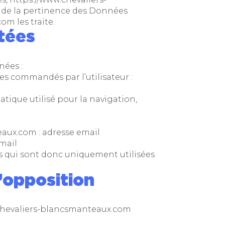
t de la pertinence des Données
.com
les traite.
ctées
nées :
ces commandés par l’utilisateur :
tique utilisé pour la navigation,
teaux.com
: adresse email
mail
 qui sont donc uniquement utilisées
d’opposition
chevaliers-blancsmanteaux.com